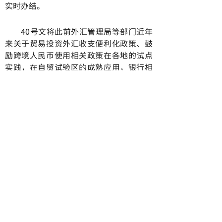
实时办结。
40号文将此前外汇管理局等部门近年
来关于贸易投资外汇收支便利化政策、鼓
励跨境人民币使用相关政策在各地的试点
实践，在自贸试验区的成熟应用，银行相
关成熟做法，系统匹配到综保区。综保区
及相关机构在取消特殊退汇业务登记、简
化进口付汇核验、扩大加工贸易收支轧差
净额结算范围、货物贸易特殊退汇免于登
记、取消“贸易外汇收支企业名录”行政
许可、取消提交海关监管单证和主体不一
致书面说明的强制性要求等方面的先行做
法，可“拿来即用”，较快地实现落地。
综保区内企业也可享受实实在在、看
得见的好处，跨境收支从过去的3–5个工作
日缩至实时或当日办结；办理外汇收支及