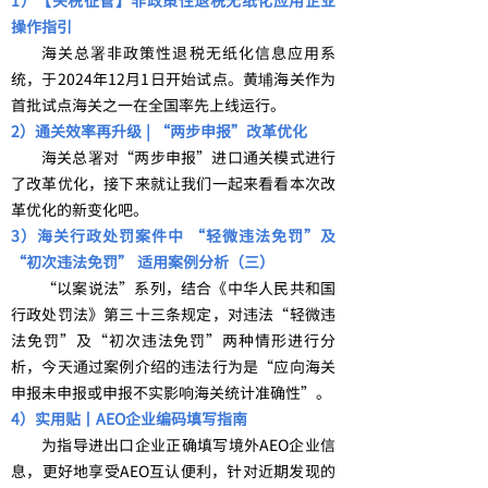
1）【关税征管】非政策性退税无纸化应用企业
操作指引
海关总署非政策性退税无纸化信息应用系
统，于2024年12月1日开始试点。黄埔海关作为
首批试点海关之一在全国率先上线运行。
2）通关效率再升级 | “两步申报”改革优化
海关总署对“两步申报”进口通关模式进行
了改革优化，接下来就让我们一起来看看本次改
革优化的新变化吧。
3）海关行政处罚案件中 “轻微违法免罚”及
“初次违法免罚” 适用案例分析（三）
“以案说法”系列，结合《中华人民共和国
行政处罚法》第三十三条规定，对违法“轻微违
法免罚”及“初次违法免罚”两种情形进行分
析，今天通过案例介绍的违法行为是“应向海关
申报未申报或申报不实影响海关统计准确性”。
4）实用贴丨AEO企业编码填写指南
为指导进出口企业正确填写境外AEO企业信
息，更好地享受AEO互认便利，针对近期发现的