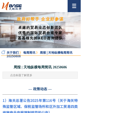
政府好帮手 企业好参谋
卓越的贸易业态创新团队
优秀的国际贸易合规专家
遥遥领先的AEO咨询团队
关于我们
》
每周简讯
》
周报 | 天地纵横每周简讯
20250606
周报 | 天地纵横每周简讯 20250606
点击标题了解更多
— 政策动态 —
1）海关总署公告2025年第116号（关于海关特
殊监管区域、保税监管场所和区外加工贸易四类
措施商品申报填制规范的公告）