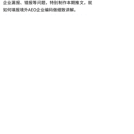
企业漏报、错报等问题，特别制作本期推文，就
如何填报境外AEO企业编码做细致讲解。
5）企业备案直通车丨跨境电子商务电商企业、
跨境电子商务平台企业、境外跨境电商企业的境
内代理人备案操作指南
目前，海关已实现包括跨境电子商务电商企
业、跨境电子商务平台企业、境外跨境电商企业
的境内代理人在内的企业备案业务的“全程网
办”“全国通办”，并提供了中国国际贸易“单
一窗口”“互联网＋海关”等线上办理渠道，企
业无需现场办理，以下为相关介绍。
上一篇：
AEO专栏 | 解锁......
下一篇：
动态 | 香港稳定币......
专业服务，值得信赖
联系我们
返回首页
联系方式：0755-83274529