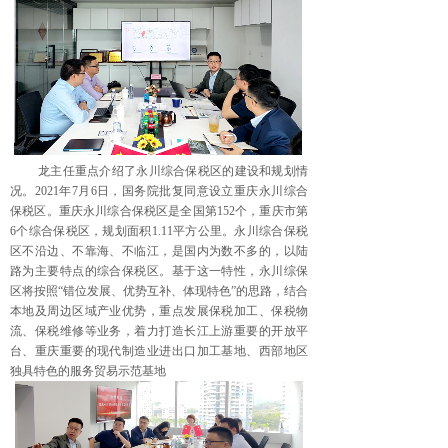
龙主任重点介绍了永川综合保税区的建设和规划情
况。
2021
年
7
月
6
日，国务院批复同意设立重庆永川综合
保税区。重庆永川综合保税区是全国第
152
个，重庆市第
6
个综合保税区，规划面积
1.11
平方公里。永川综合保税
区不沿边、不靠海、不临江，是国内为数不多的，以陆
路为主要特点的综合保税区。基于这一特性，永川综保
区将按照“错位发展、优势互补、体现特色”的思路，结合
本地及周边区域产业优势，重点发展保税加工、保税物
流、保税维修等业务，着力打造长江上游重要的开放平
台、重庆重要的现代制造业进出口加工基地、西部地区
独具特色的服务贸易示范基地