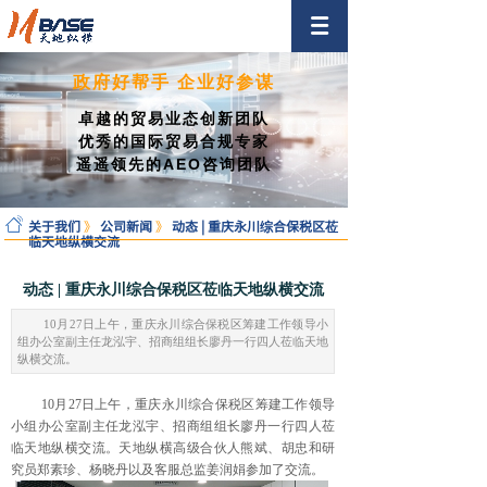
政府好帮手 企业好参谋
卓越的贸易业态创新团队
优秀的国际贸易合规专家
遥遥领先的AEO咨询团队
关于我们
》
公司新闻
》
动态 | 重庆永川综合保税区莅
临天地纵横交流
动态 | 重庆永川综合保税区莅临天地纵横交流
10月27日上午，重庆永川综合保税区筹建工作领导小
组办公室副主任龙泓宇、招商组组长廖丹一行四人莅临天地
纵横交流。
10
月
27
日上午，重庆永川综合保税区筹建工作领导
小组办公室副主任龙泓宇、招商组组长廖丹一行四人莅
临天地纵横交流。天地纵横高级合伙人熊斌、胡忠和研
究员郑素珍、杨晓丹以及客服总监姜润娟参加了交流。