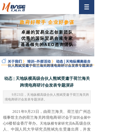
政府好帮手 企业好参谋
卓越的贸易业态创新团队
优秀的国际贸易合规专家
遥遥领先的AEO咨询团队
关于我们
》
培训--外部活动
》
动态 | 天地纵横高级合
伙人熊斌受邀于荷兰海关跨境电商研讨会发表专题演讲
动态 | 天地纵横高级合伙人熊斌受邀于荷兰海关
跨境电商研讨会发表专题演讲
9月23日，天地纵横高级合伙人熊斌受邀于荷兰海关跨
境电商研讨会发表专题演讲。
2021年9月23日，由荷兰海关、荷兰驻广州总
领事馆主办的荷兰海关跨境电商研讨会于
深圳会展中
6楼郁金香厅举办。
&高级合伙
心
天地纵横专家研究员
人、中国人民大学研究员熊斌先生受邀出席，并发